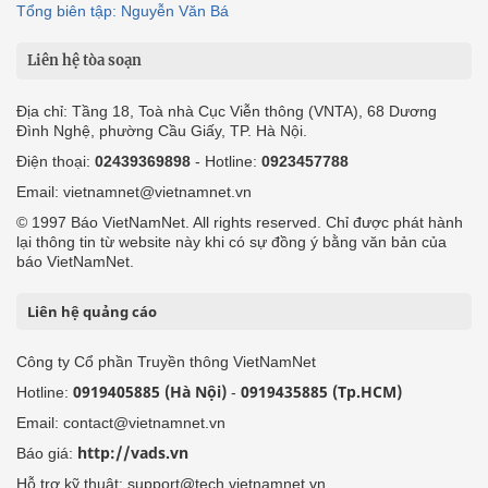
Tổng biên tập: Nguyễn Văn Bá
Liên hệ tòa soạn
Địa chỉ: Tầng 18, Toà nhà Cục Viễn thông (VNTA), 68 Dương
Đình Nghệ, phường Cầu Giấy, TP. Hà Nội.
Điện thoại:
02439369898
- Hotline:
0923457788
Email: vietnamnet@vietnamnet.vn
© 1997 Báo VietNamNet. All rights reserved. Chỉ được phát hành
lại thông tin từ website này khi có sự đồng ý bằng văn bản của
báo VietNamNet.
Liên hệ quảng cáo
Công ty Cổ phần Truyền thông VietNamNet
0919405885 (Hà Nội)
0919435885 (Tp.HCM)
Hotline:
-
Email: contact@vietnamnet.vn
http://vads.vn
Báo giá:
Hỗ trợ kỹ thuật: support@tech.vietnamnet.vn