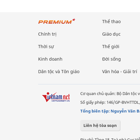
Thể thao
Chính trị
Giáo dục
Thời sự
Thế giới
Kinh doanh
Đời sống
Dân tộc và Tôn giáo
Văn hóa - Giải trí
Cơ quan chủ quản: Bộ Dân tộc v
Số giấy phép: 146/GP-BVHTTDL,
Tổng biên tập: Nguyễn Văn B
Liên hệ tòa soạn
Địa chỉ: Tầng 18, Toà nhà Cục 