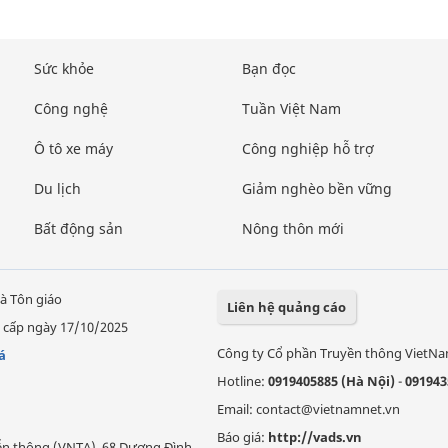
Sức khỏe
Bạn đọc
Công nghệ
Tuần Việt Nam
Ô tô xe máy
Công nghiệp hỗ trợ
Du lịch
Giảm nghèo bền vững
Bất động sản
Nông thôn mới
à Tôn giáo
Liên hệ quảng cáo
 cấp ngày 17/10/2025
Công ty Cổ phần Truyền thông VietN
á
Hotline:
0919405885 (Hà Nội)
-
091943
Email: contact@vietnamnet.vn
Báo giá:
http://vads.vn
Viễn thông (VNTA), 68 Dương Đình