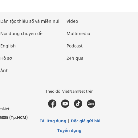
Dân tộc thiểu số và miền núi
Video
Nội dung chuyên đề
Multimedia
English
Podcast
Hồ sơ
24h qua
Ảnh
Theo dõi VietNamNet trên
amNet
5885 (Tp.HCM)
Tải ứng dụng
Độc giả gửi bài
Tuyển dụng