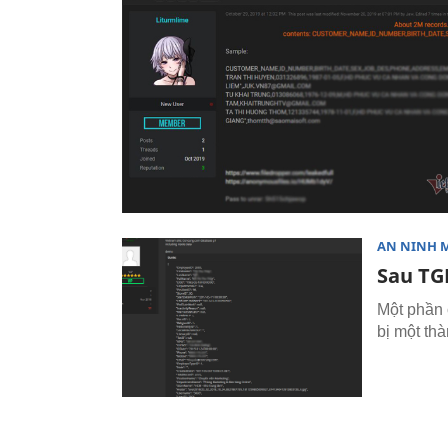
AN NINH 
Sau TG
Một phần 
bị một th