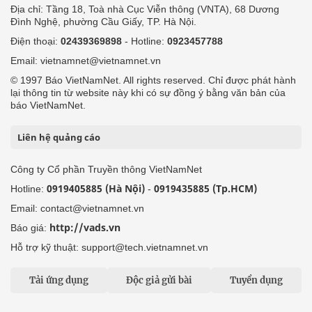
Địa chỉ: Tầng 18, Toà nhà Cục Viễn thông (VNTA), 68 Dương
Đình Nghệ, phường Cầu Giấy, TP. Hà Nội.
Điện thoại:
02439369898
- Hotline:
0923457788
Email: vietnamnet@vietnamnet.vn
© 1997 Báo VietNamNet. All rights reserved. Chỉ được phát hành
lại thông tin từ website này khi có sự đồng ý bằng văn bản của
báo VietNamNet.
Liên hệ quảng cáo
Công ty Cổ phần Truyền thông VietNamNet
0919405885 (Hà Nội)
0919435885 (Tp.HCM)
Hotline:
-
Email: contact@vietnamnet.vn
http://vads.vn
Báo giá:
Hỗ trợ kỹ thuật: support@tech.vietnamnet.vn
Tải ứng dụng
Độc giả gửi bài
Tuyển dụng