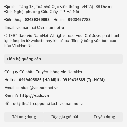
Địa chỉ: Tầng 18, Toà nhà Cục Viễn thông (VNTA), 68 Dương
Đình Nghệ, phường Cầu Giấy, TP. Hà Nội.
Điện thoại:
02439369898
- Hotline:
0923457788
Email: vietnamnet@vietnamnet.vn
© 1997 Báo VietNamNet. All rights reserved. Chỉ được phát hành
lại thông tin từ website này khi có sự đồng ý bằng văn bản của
báo VietNamNet.
Liên hệ quảng cáo
Công ty Cổ phần Truyền thông VietNamNet
0919405885 (Hà Nội)
0919435885 (Tp.HCM)
Hotline:
-
Email: contact@vietnamnet.vn
http://vads.vn
Báo giá:
Hỗ trợ kỹ thuật: support@tech.vietnamnet.vn
Tải ứng dụng
Độc giả gửi bài
Tuyển dụng