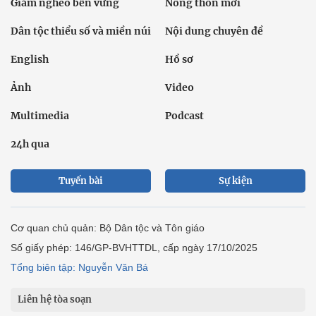
Giảm nghèo bền vững
Nông thôn mới
Dân tộc thiểu số và miền núi
Nội dung chuyên đề
English
Hồ sơ
Ảnh
Video
Multimedia
Podcast
24h qua
Tuyến bài
Sự kiện
Cơ quan chủ quản: Bộ Dân tộc và Tôn giáo
Số giấy phép: 146/GP-BVHTTDL, cấp ngày 17/10/2025
Tổng biên tập: Nguyễn Văn Bá
Liên hệ tòa soạn