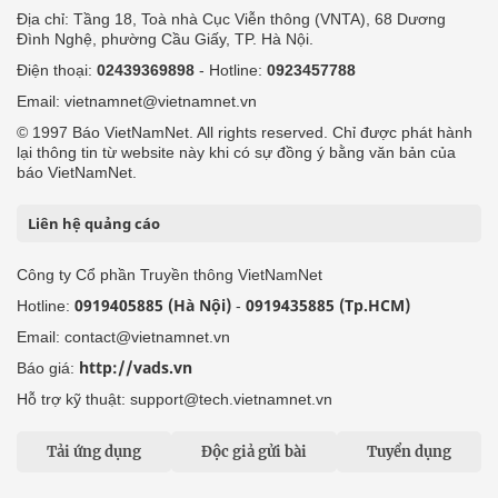
Địa chỉ: Tầng 18, Toà nhà Cục Viễn thông (VNTA), 68 Dương
Đình Nghệ, phường Cầu Giấy, TP. Hà Nội.
Điện thoại:
02439369898
- Hotline:
0923457788
Email: vietnamnet@vietnamnet.vn
© 1997 Báo VietNamNet. All rights reserved. Chỉ được phát hành
lại thông tin từ website này khi có sự đồng ý bằng văn bản của
báo VietNamNet.
Liên hệ quảng cáo
Công ty Cổ phần Truyền thông VietNamNet
0919405885 (Hà Nội)
0919435885 (Tp.HCM)
Hotline:
-
Email: contact@vietnamnet.vn
http://vads.vn
Báo giá:
Hỗ trợ kỹ thuật: support@tech.vietnamnet.vn
Tải ứng dụng
Độc giả gửi bài
Tuyển dụng