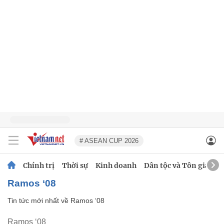
# ASEAN CUP 2026
Chính trị
Thời sự
Kinh doanh
Dân tộc và Tôn giáo
Ramos ‘08
Tin tức mới nhất về
Ramos ‘08
Ramos ‘08