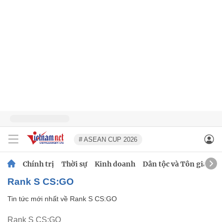
# ASEAN CUP 2026
Chính trị
Thời sự
Kinh doanh
Dân tộc và Tôn giáo
Rank S CS:GO
Tin tức mới nhất về
Rank S CS:GO
Rank S CS:GO