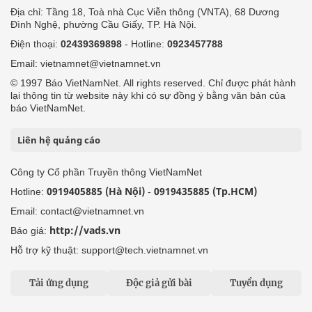
Địa chỉ: Tầng 18, Toà nhà Cục Viễn thông (VNTA), 68 Dương
Đình Nghệ, phường Cầu Giấy, TP. Hà Nội.
Điện thoại:
02439369898
- Hotline:
0923457788
Email: vietnamnet@vietnamnet.vn
© 1997 Báo VietNamNet. All rights reserved. Chỉ được phát hành
lại thông tin từ website này khi có sự đồng ý bằng văn bản của
báo VietNamNet.
Liên hệ quảng cáo
Công ty Cổ phần Truyền thông VietNamNet
0919405885 (Hà Nội)
0919435885 (Tp.HCM)
Hotline:
-
Email: contact@vietnamnet.vn
http://vads.vn
Báo giá:
Hỗ trợ kỹ thuật: support@tech.vietnamnet.vn
Tải ứng dụng
Độc giả gửi bài
Tuyển dụng