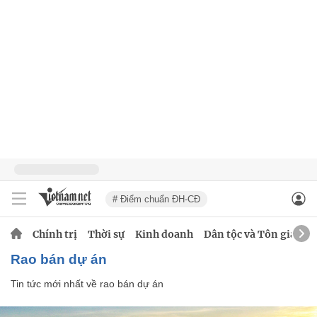
# Điểm chuẩn ĐH-CĐ
Chính trị
Thời sự
Kinh doanh
Dân tộc và Tôn giáo
rao bán dự án
Tin tức mới nhất về
rao bán dự án