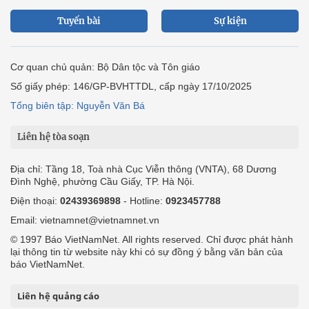
Tuyến bài
Sự kiện
Cơ quan chủ quản: Bộ Dân tộc và Tôn giáo
Số giấy phép: 146/GP-BVHTTDL, cấp ngày 17/10/2025
Tổng biên tập: Nguyễn Văn Bá
Liên hệ tòa soạn
Địa chỉ: Tầng 18, Toà nhà Cục Viễn thông (VNTA), 68 Dương
Đình Nghệ, phường Cầu Giấy, TP. Hà Nội.
Điện thoại:
02439369898
- Hotline:
0923457788
Email: vietnamnet@vietnamnet.vn
© 1997 Báo VietNamNet. All rights reserved. Chỉ được phát hành
lại thông tin từ website này khi có sự đồng ý bằng văn bản của
báo VietNamNet.
Liên hệ quảng cáo