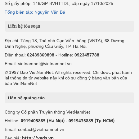
Số giấy phép: 146/GP-BVHTTDL, cấp ngày 17/10/2025
Tổng biên tập: Nguyễn Văn Bá
Liên hệ tòa soạn
Địa chỉ: Tầng 18, Toà nhà Cục Viễn thông (VNTA), 68 Dương
Đình Nghệ, phường Cầu Giấy, TP. Hà Nội.
Điện thoại:
02439369898
- Hotline:
0923457788
Email: vietnamnet@vietnamnet.vn
© 1997 Báo VietNamNet. All rights reserved. Chỉ được phát hành
lại thông tin từ website này khi có sự đồng ý bằng văn bản của
báo VietNamNet.
Liên hệ quảng cáo
Công ty Cổ phần Truyền thông VietNamNet
0919405885 (Hà Nội)
0919435885 (Tp.HCM)
Hotline:
-
Email: contact@vietnamnet.vn
http://vads.vn
Báo giá: