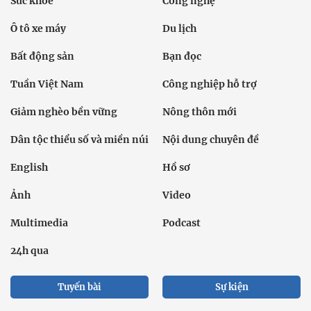
Sức khỏe
Công nghệ
Ô tô xe máy
Du lịch
Bất động sản
Bạn đọc
Tuần Việt Nam
Công nghiệp hỗ trợ
Giảm nghèo bền vững
Nông thôn mới
Dân tộc thiểu số và miền núi
Nội dung chuyên đề
English
Hồ sơ
Ảnh
Video
Multimedia
Podcast
24h qua
Tuyến bài
Sự kiện