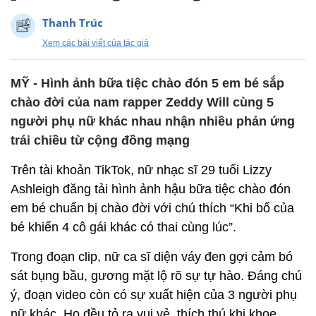
Thanh Trúc
Xem các bài viết của tác giả
MỸ - Hình ảnh bữa tiệc chào đón 5 em bé sắp
chào đời của nam rapper Zeddy Will cùng 5
người phụ nữ khác nhau nhận nhiều phản ứng
trái chiều từ cộng đồng mạng
Trên tài khoản TikTok, nữ nhạc sĩ 29 tuổi Lizzy
Ashleigh đăng tải hình ảnh hậu bữa tiệc chào đón
em bé chuẩn bị chào đời với chú thích “Khi bố của
bé khiến 4 cô gái khác có thai cùng lúc”.
Trong đoạn clip, nữ ca sĩ diện váy đen gợi cảm bó
sát bụng bầu, gương mặt lộ rõ sự tự hào. Đáng chú
ý, đoạn video còn có sự xuất hiện của 3 người phụ
nữ khác. Họ đều tỏ ra vui vẻ, thích thú khi khoe