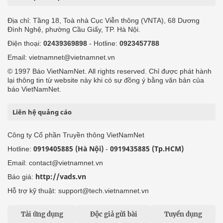
Địa chỉ: Tầng 18, Toà nhà Cục Viễn thông (VNTA), 68 Dương
Đình Nghệ, phường Cầu Giấy, TP. Hà Nội.
Điện thoại:
02439369898
- Hotline:
0923457788
Email: vietnamnet@vietnamnet.vn
© 1997 Báo VietNamNet. All rights reserved. Chỉ được phát hành
lại thông tin từ website này khi có sự đồng ý bằng văn bản của
báo VietNamNet.
Liên hệ quảng cáo
Công ty Cổ phần Truyền thông VietNamNet
0919405885 (Hà Nội)
0919435885 (Tp.HCM)
Hotline:
-
Email: contact@vietnamnet.vn
http://vads.vn
Báo giá:
Hỗ trợ kỹ thuật: support@tech.vietnamnet.vn
Tải ứng dụng
Độc giả gửi bài
Tuyển dụng