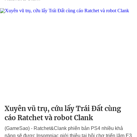
Xuyên vũ trụ, cứu lấy Trái Đất cùng
cáo Ratchet và robot Clank
(GameSao) - Ratchet&Clank phiên bản PS4 nhiều khả
năng sẽ được Insomniac giới thiệu tại hội chợ triển lãm E3