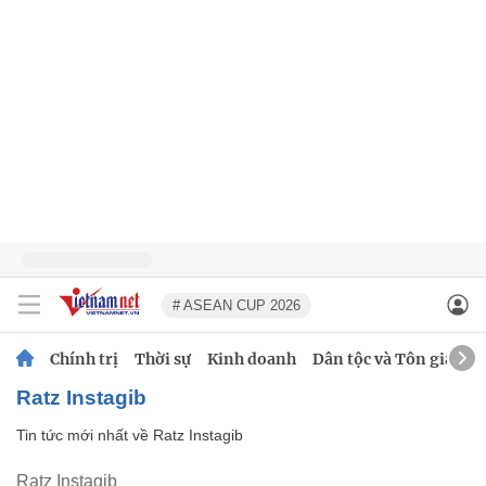
# ASEAN CUP 2026
Chính trị
Thời sự
Kinh doanh
Dân tộc và Tôn giáo
Ratz Instagib
Tin tức mới nhất về
Ratz Instagib
Ratz Instagib