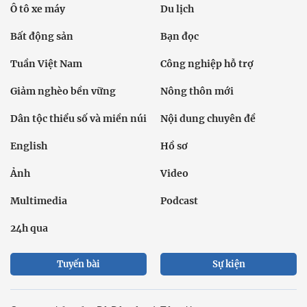
Ô tô xe máy
Du lịch
Bất động sản
Bạn đọc
Tuần Việt Nam
Công nghiệp hỗ trợ
Giảm nghèo bền vững
Nông thôn mới
Dân tộc thiểu số và miền núi
Nội dung chuyên đề
English
Hồ sơ
Ảnh
Video
Multimedia
Podcast
24h qua
Tuyến bài
Sự kiện