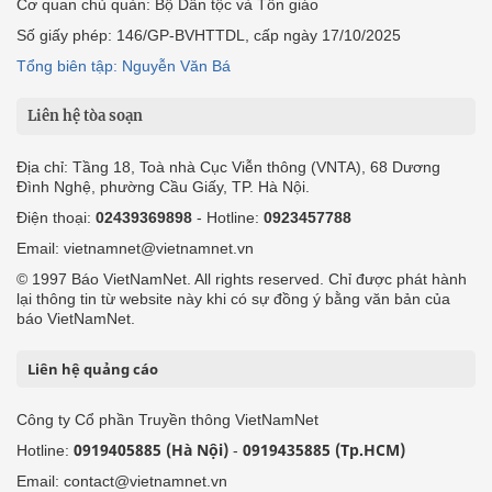
Cơ quan chủ quản: Bộ Dân tộc và Tôn giáo
Số giấy phép: 146/GP-BVHTTDL, cấp ngày 17/10/2025
Tổng biên tập: Nguyễn Văn Bá
Liên hệ tòa soạn
Địa chỉ: Tầng 18, Toà nhà Cục Viễn thông (VNTA), 68 Dương
Đình Nghệ, phường Cầu Giấy, TP. Hà Nội.
Điện thoại:
02439369898
- Hotline:
0923457788
Email: vietnamnet@vietnamnet.vn
© 1997 Báo VietNamNet. All rights reserved. Chỉ được phát hành
lại thông tin từ website này khi có sự đồng ý bằng văn bản của
báo VietNamNet.
Liên hệ quảng cáo
Công ty Cổ phần Truyền thông VietNamNet
0919405885 (Hà Nội)
0919435885 (Tp.HCM)
Hotline:
-
Email: contact@vietnamnet.vn