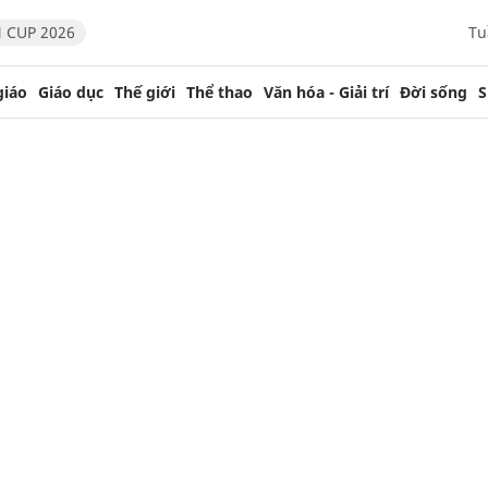
 CUP 2026
Tu
giáo
Giáo dục
Thế giới
Thể thao
Văn hóa - Giải trí
Đời sống
S