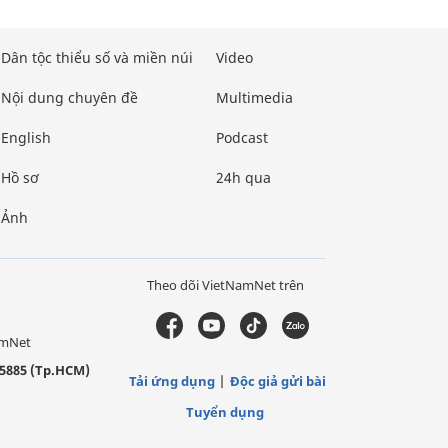
Dân tộc thiểu số và miền núi
Video
Nội dung chuyên đề
Multimedia
English
Podcast
Hồ sơ
24h qua
Ảnh
Theo dõi VietNamNet trên
amNet
5885 (Tp.HCM)
Tải ứng dụng
Độc giả gửi bài
Tuyển dụng