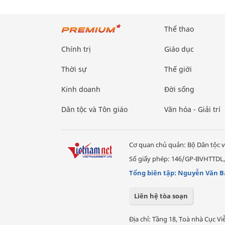
Thể thao
Chính trị
Giáo dục
Thời sự
Thế giới
Kinh doanh
Đời sống
Dân tộc và Tôn giáo
Văn hóa - Giải trí
Cơ quan chủ quản: Bộ Dân tộc v
Số giấy phép: 146/GP-BVHTTDL,
Tổng biên tập: Nguyễn Văn B
Liên hệ tòa soạn
Địa chỉ: Tầng 18, Toà nhà Cục 