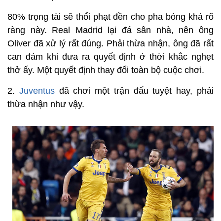
80% trọng tài sẽ thổi phạt đền cho pha bóng khá rõ
ràng này. Real Madrid lại đá sân nhà, nên ông
Oliver đã xử lý rất đúng. Phải thừa nhận, ông đã rất
can đảm khi đưa ra quyết định ở thời khắc nghẹt
thở ấy. Một quyết định thay đổi toàn bộ cuộc chơi.
2.
Juventus
đã chơi một trận đấu tuyệt hay, phải
thừa nhận như vậy.