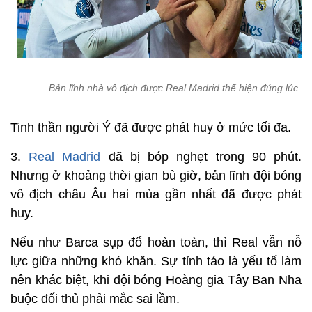
Bản lĩnh nhà vô địch được Real Madrid thể hiện đúng lúc
Tinh thần người Ý đã được phát huy ở mức tối đa.
3.
Real Madrid
đã bị bóp nghẹt trong 90 phút.
Nhưng ở khoảng thời gian bù giờ, bản lĩnh đội bóng
vô địch châu Âu hai mùa gần nhất đã được phát
huy.
Nếu như Barca sụp đổ hoàn toàn, thì Real vẫn nỗ
lực giữa những khó khăn. Sự tỉnh táo là yếu tố làm
nên khác biệt, khi đội bóng Hoàng gia Tây Ban Nha
buộc đối thủ phải mắc sai lầm.