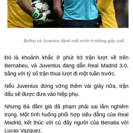
Buffon và Juventus đánh mất mình ở những giây cuối
Đó là khoảnh khắc ở phút 93 trận lượt về trên
Bernabeu, và Juventus đang dẫn Real Madrid 3-0,
bằng với tỷ số trận thua lượt đi một tuần trước.
Nếu Juventus đứng vững thêm vài giây nữa, trận
đấu sẽ được đưa vào hiệp phụ.
Nhưng Bà đầm già đã phạm phải sai lầm nghiêm
trọng. Một tình huống phối hợp siêu đẳng của Real
Madrid, kết thúc với cú đẩy người của Benatia với
Lucas Vazquez.