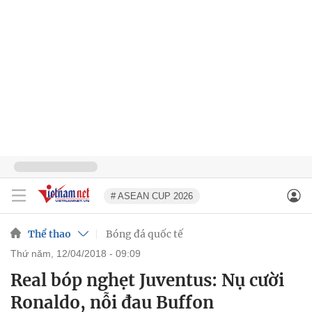
# ASEAN CUP 2026
Thể thao
Bóng đá quốc tế
thứ năm, 12/04/2018 - 09:09
Real bóp nghẹt Juventus: Nụ cười
Ronaldo, nỗi đau Buffon