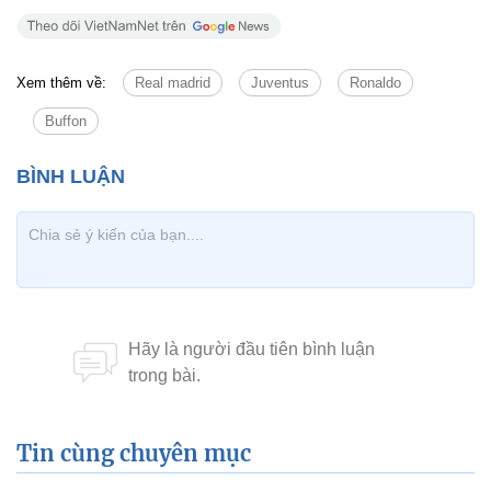
Xem thêm về:
Real madrid
Juventus
Ronaldo
Buffon
Tin cùng chuyên mục