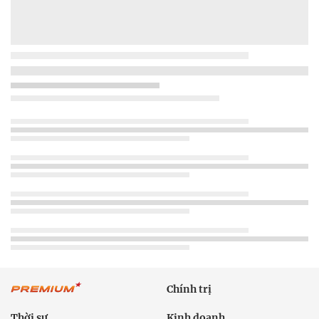
Chính trị
Thời sự
Kinh doanh