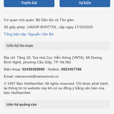
Tuyến bài
Sự kiện
Cơ quan chủ quản: Bộ Dân tộc và Tôn giáo
Số giấy phép: 146/GP-BVHTTDL, cấp ngày 17/10/2025
Tổng biên tập: Nguyễn Văn Bá
Liên hệ tòa soạn
Địa chỉ: Tầng 18, Toà nhà Cục Viễn thông (VNTA), 68 Dương
Đình Nghệ, phường Cầu Giấy, TP. Hà Nội.
Điện thoại:
02439369898
- Hotline:
0923457788
Email: vietnamnet@vietnamnet.vn
© 1997 Báo VietNamNet. All rights reserved. Chỉ được phát hành
lại thông tin từ website này khi có sự đồng ý bằng văn bản của
báo VietNamNet.
Liên hệ quảng cáo