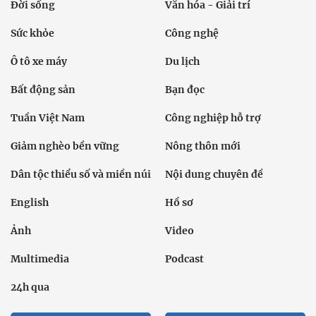
Đời sống
Văn hóa - Giải trí
Sức khỏe
Công nghệ
Ô tô xe máy
Du lịch
Bất động sản
Bạn đọc
Tuần Việt Nam
Công nghiệp hỗ trợ
Giảm nghèo bền vững
Nông thôn mới
Dân tộc thiểu số và miền núi
Nội dung chuyên đề
English
Hồ sơ
Ảnh
Video
Multimedia
Podcast
24h qua