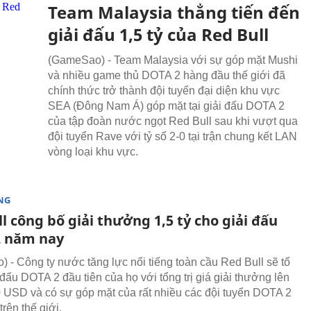
Team Malaysia thẳng tiến đến
giải đấu 1,5 tỷ của Red Bull
(GameSao) - Team Malaysia với sự góp mặt Mushi
và nhiều game thủ DOTA 2 hàng đầu thế giới đã
chính thức trở thành đội tuyển đại diện khu vực
SEA (Đông Nam Á) góp mặt tại giải đấu DOTA 2
của tập đoàn nước ngọt Red Bull sau khi vượt qua
đội tuyển Rave với tỷ số 2-0 tại trận chung kết LAN
vòng loại khu vực.
NG
l công bố giải thưởng 1,5 tỷ cho giải đấu
 năm nay
 - Công ty nước tăng lực nổi tiếng toàn cầu Red Bull sẽ tổ
đấu DOTA 2 đầu tiên của họ với tổng trị giá giải thưởng lên
0 USD và có sự góp mặt của rất nhiều các đội tuyển DOTA 2
rên thế giới.