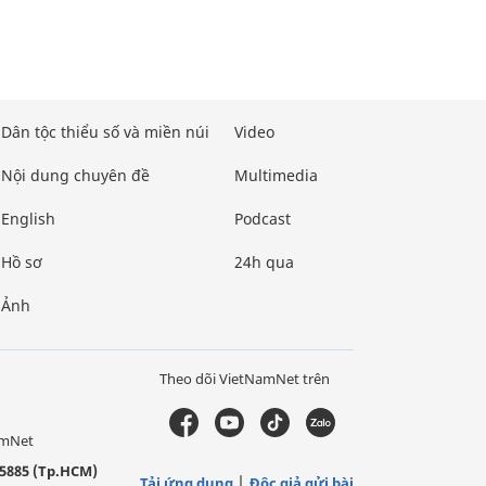
Dân tộc thiểu số và miền núi
Video
Nội dung chuyên đề
Multimedia
English
Podcast
Hồ sơ
24h qua
Ảnh
Theo dõi VietNamNet trên
amNet
5885 (Tp.HCM)
Tải ứng dụng
Độc giả gửi bài