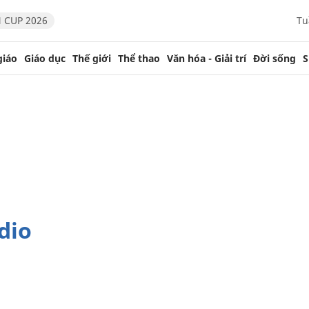
 CUP 2026
Tu
giáo
Giáo dục
Thế giới
Thể thao
Văn hóa - Giải trí
Đời sống
S
udio