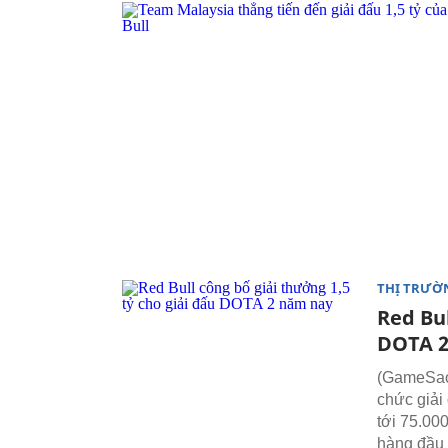
THỊ TRƯỜ
Red Bul
DOTA 2
(GameSao)
chức giải 
tới 75.00
hàng đầu t