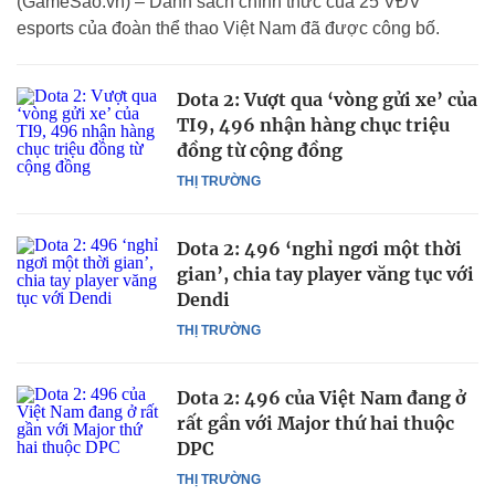
(GameSao.vn) – Danh sách chính thức của 25 VĐV
esports của đoàn thể thao Việt Nam đã được công bố.
Dota 2: Vượt qua ‘vòng gửi xe’ của
TI9, 496 nhận hàng chục triệu
đồng từ cộng đồng
THỊ TRƯỜNG
Dota 2: 496 ‘nghỉ ngơi một thời
gian’, chia tay player văng tục với
Dendi
THỊ TRƯỜNG
Dota 2: 496 của Việt Nam đang ở
rất gần với Major thứ hai thuộc
DPC
THỊ TRƯỜNG