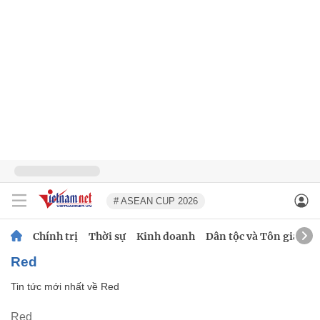
# ASEAN CUP 2026
Chính trị
Thời sự
Kinh doanh
Dân tộc và Tôn giáo
Red
Tin tức mới nhất về
Red
Red