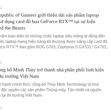
G
ublic of Gamers giới thiệu dải sản phẩm laptop
sử dụng card đồ họa GeForce RTX™ tại sự kiện
d the Beasts
hẩm toàn diện từ những chiếc laptop siêu mỏng di động đến
ếc laptop mang hiệu năng tối thượng được nâng cấp card đồ
rce RTX™ bao gồm ROG G703, Zephyrus S GX531 / GX701,
G
g bố Minh Thùy trở thành nhà phân phối linh kiện
thị trường Việt Nam
hạnh chính thức công bố Thùy Minh Technology là nhà
 độc quyền các sản phẩm Thùng máy, Tản nhiệt và nguồn
tại thị trường Việt Nam.
G