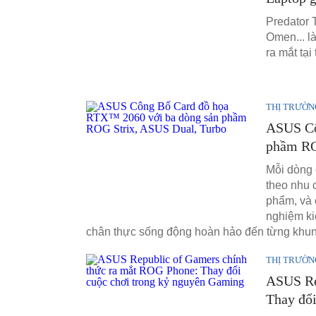
Predator 
Omen... l
ra mắt tạ
THỊ TRƯỜN
ASUS Cô
phầm RO
Mỗi dòng 
theo nhu 
phẩm, và 
nghiệm ki
chân thực sống động hoàn hảo đến từng khun
THỊ TRƯỜN
ASUS Re
Thay đổi