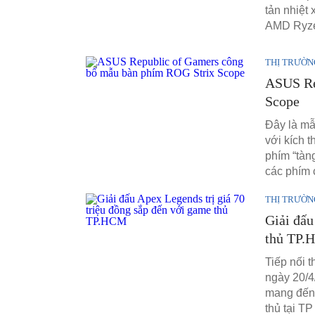
tản nhiệt 
AMD Ryz
THỊ TRƯỜN
ASUS Re
Scope
Đây là mẫ
với kích 
phím “tàn
các phím
THỊ TRƯỜN
Giải đấu
thủ TP
Tiếp nối 
ngày 20/4
mang đến 
thủ tại T