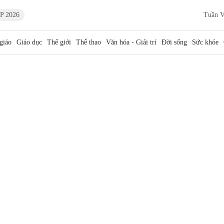
P 2026
Tuần V
giáo
Giáo dục
Thế giới
Thể thao
Văn hóa - Giải trí
Đời sống
Sức khỏe