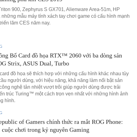
Triton 900, Zephyrus S GX701, Alienware Area-51m, HP
à những mẫu máy tính xách tay chơi game có cấu hình mạnh
i triển lãm CES năm nay.
G
ng Bố Card đồ họa RTX™ 2060 với ba dòng sản
G Strix, ASUS Dual, Turbo
card đồ họa sẽ thích hợp với những cấu hình khác nhau tùy
cầu người dùng, với hiệu năng, khả năng làm nổi bật sản
công nghệ tản nhiệt vượt trôi giúp người dùng được trải
ến trúc Turing™ một cách trọn vẹn nhất với những hình ảnh
g hình.
G
public of Gamers chính thức ra mắt ROG Phone:
 cuộc chơi trong kỷ nguyên Gaming