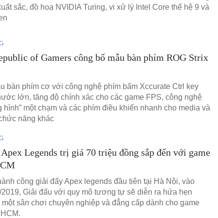
xuất sắc, đồ hoạ NVIDIA Turing, vi xử lý Intel Core thế hệ 9 và
en
G
public of Gamers công bố mẫu bàn phím ROG Strix
u bàn phím cơ với công nghệ phím bấm Xccurate Ctrl key
thước lớn, tăng độ chính xác cho các game FPS, công nghệ
g hình” một chạm và các phím điều khiển nhanh cho media và
 chức năng khác
G
 Apex Legends trị giá 70 triệu đồng sắp đến với game
.HCM
thành công giải đấy Apex legends đầu tiên tại Hà Nội, vào
/2019, Giải đấu với quy mô tương tự sẽ diễn ra hứa hẹn
một sân chơi chuyên nghiệp và đẳng cấp dành cho game
P HCM.