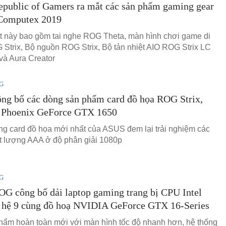
public of Gamers ra mắt các sản phẩm gaming gear
 Computex 2019
t này bao gồm tai nghe ROG Theta, màn hình chơi game di
Strix, Bộ nguồn ROG Strix, Bộ tản nhiệt AIO ROG Strix LC
à Aura Creator
G
ng bố các dòng sản phẩm card đồ họa ROG Strix,
à Phoenix GeForce GTX 1650
ng card đồ họa mới nhất của ASUS đem lại trải nghiệm các
 lượng AAA ở độ phân giải 1080p
G
G công bố dải laptop gaming trang bị CPU Intel
ế hệ 9 cùng đồ hoạ NVIDIA GeForce GTX 16-Series
hẩm hoàn toàn mới với màn hình tốc độ nhanh hơn, hệ thống