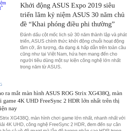
Khởi động ASUS Expo 2019 siêu
triển lãm kỷ niệm ASUS 30 năm chủ
đề “Khai phóng điều phi thường”
Đánh dấu cột mốc lich sử 30 năm thành lập và phát
triển, ASUS chính thức khởi động chuỗi hoạt động
tầm cỡ, ấn tượng, đa dạng & hấp dẫn trên toàn cầu
cũng như tại Việt Nam, hứa hẹn mang đến cho
người tiêu dùng một sự kiện công nghệ lớn nhất
trong năm từ ASUS.
G
o ra mắt màn hình ASUS ROG Strix XG438Q, màn
ơi game 4K UHD FreeSync 2 HDR lớn nhất trên thị
iện nay
Strix XG438Q, màn hình chơi game lớn nhất, nhanh nhất với
giải 4K UHD, công nghệ FreeSync 2 HDR, đem đến sự cân
 hảo cả về độ mượt mà lẫn độ tương phản cao HDR trong