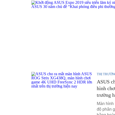
THỊ TRƯỜN
ASUS ch
hình ch
trường h
Màn hình 
độ phân 
bằng hoàn