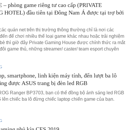
 – phòng game riêng tư cao cấp (PRIVATE
HOTEL) đầu tiên tại Đông Nam Á được tại trợ bởi
các quán net trên thị trường thông thường chỉ là nơi các
đến để chơi nhiều thể loại game khác nhau hoặc trải nghiệm
bè thì giờ đây Private Gaming House được chính thức ra mắt
đôi game thủ, những streamer/ caster/ team esport chuyên
G
op, smartphone, linh kiện máy tính, đến lượt ba lô
ũng được ASUS trang bị đèn led RGB
ROG Ranger BP3703, bạn có thể đồng bộ ánh sáng led RGB
ên chiếc ba lô đừng chiếc laptop chiến game của bạn.
G
gaming phủ kín CES 2019