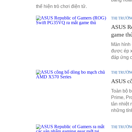
thể hiện trò chơi điện tử.
THỊ TRƯỜN
ASUS Re
game th
Màn hình 
được ép x
đáp ứng c
THỊ TRƯỜN
ASUS cô
Toàn bộ b
Prime, P
tản nhiệt
những tín
THỊ TRƯỜN