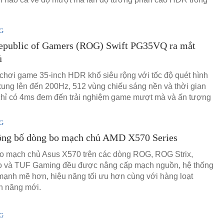
G
public of Gamers (ROG) Swift PG35VQ ra mắt
ủ
chơi game 35-inch HDR khổ siêu rộng với tốc độ quét hình
ung lên đến 200Hz, 512 vùng chiếu sáng nền và thời gian
hỉ có 4ms đem đến trải nghiệm game mượt mà và ấn tượng
G
ng bố dòng bo mạch chủ AMD X570 Series
o mạch chủ Asus X570 trên các dòng ROG, ROG Strix,
ro và TUF Gaming đều được nâng cấp mạch nguồn, hệ thống
 mạnh mẽ hơn, hiệu năng tối ưu hơn cùng với hàng loạt
h năng mới.
G