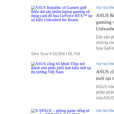
THỊ TRƯỜN
ASUS Rep
gaming 
Unleashe
Dải sản p
những chi
họa GeFo
Strix Scar II GL504 / GL704
THỊ TRƯỜN
ASUS côn
mới tại 
ASUS hân 
phân phối
của ASUS 
THỊ TRƯỜN