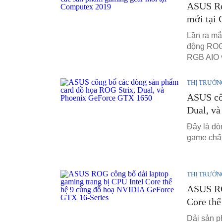
ASUS Re
mới tại
Lần ra mắ
động ROG 
RGB AIO v
THỊ TRƯỜN
ASUS cô
Dual, v
Đây là dò
game chất
THỊ TRƯỜN
ASUS RO
Core th
Dải sản p