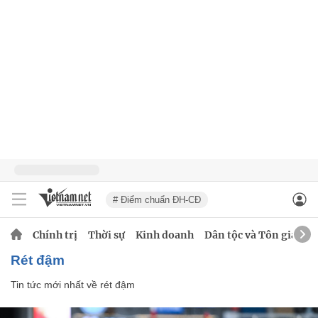
# Điểm chuẩn ĐH-CĐ
Chính trị
Thời sự
Kinh doanh
Dân tộc và Tôn giáo
rét đậm
Tin tức mới nhất về
rét đậm