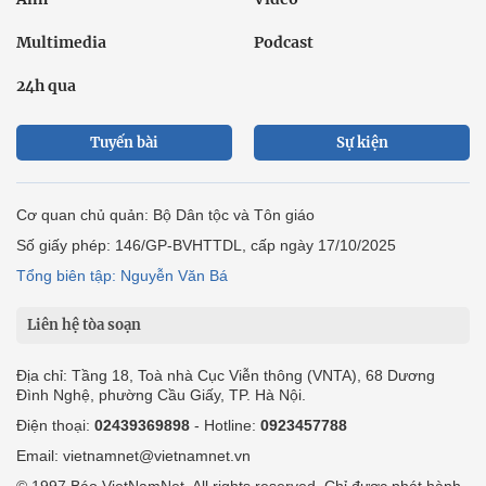
Multimedia
Podcast
24h qua
Tuyến bài
Sự kiện
Cơ quan chủ quản: Bộ Dân tộc và Tôn giáo
Số giấy phép: 146/GP-BVHTTDL, cấp ngày 17/10/2025
Tổng biên tập: Nguyễn Văn Bá
Liên hệ tòa soạn
Địa chỉ: Tầng 18, Toà nhà Cục Viễn thông (VNTA), 68 Dương
Đình Nghệ, phường Cầu Giấy, TP. Hà Nội.
Điện thoại:
02439369898
- Hotline:
0923457788
Email: vietnamnet@vietnamnet.vn
© 1997 Báo VietNamNet. All rights reserved. Chỉ được phát hành