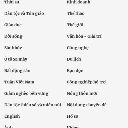
Thời sự
Kinh doanh
Dân tộc và Tôn giáo
Thể thao
Giáo dục
Thế giới
Đời sống
Văn hóa - Giải trí
Sức khỏe
Công nghệ
Ô tô xe máy
Du lịch
Bất động sản
Bạn đọc
Tuần Việt Nam
Công nghiệp hỗ trợ
Giảm nghèo bền vững
Nông thôn mới
Dân tộc thiểu số và miền núi
Nội dung chuyên đề
English
Hồ sơ
Ảnh
Video