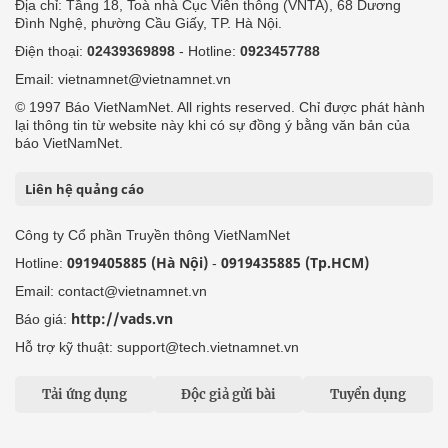
Địa chỉ: Tầng 18, Toà nhà Cục Viễn thông (VNTA), 68 Dương
Đình Nghệ, phường Cầu Giấy, TP. Hà Nội.
Điện thoại:
02439369898
- Hotline:
0923457788
Email: vietnamnet@vietnamnet.vn
© 1997 Báo VietNamNet. All rights reserved. Chỉ được phát hành
lại thông tin từ website này khi có sự đồng ý bằng văn bản của
báo VietNamNet.
Liên hệ quảng cáo
Công ty Cổ phần Truyền thông VietNamNet
0919405885 (Hà Nội)
0919435885 (Tp.HCM)
Hotline:
-
Email: contact@vietnamnet.vn
http://vads.vn
Báo giá:
Hỗ trợ kỹ thuật: support@tech.vietnamnet.vn
Tải ứng dụng
Độc giả gửi bài
Tuyển dụng