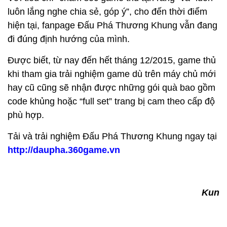
luôn lắng nghe chia sẻ, góp ý”, cho đến thời điểm
hiện tại, fanpage Đấu Phá Thương Khung vẫn đang
đi đúng định hướng của mình.
Được biết, từ nay đến hết tháng 12/2015, game thủ
khi tham gia trải nghiệm game dù trên máy chủ mới
hay cũ cũng sẽ nhận được những gói quà bao gồm
code khủng hoặc “full set” trang bị cam theo cấp độ
phù hợp.
Tải và trải nghiệm Đấu Phá Thương Khung ngay tại
http://daupha.360game.vn
Kun