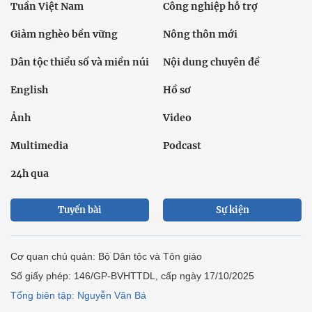
Tuần Việt Nam
Công nghiệp hỗ trợ
Giảm nghèo bền vững
Nông thôn mới
Dân tộc thiểu số và miền núi
Nội dung chuyên đề
English
Hồ sơ
Ảnh
Video
Multimedia
Podcast
24h qua
Tuyến bài
Sự kiện
Cơ quan chủ quản: Bộ Dân tộc và Tôn giáo
Số giấy phép: 146/GP-BVHTTDL, cấp ngày 17/10/2025
Tổng biên tập: Nguyễn Văn Bá