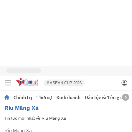
# ASEAN CUP 2026
Chính trị
Thời sự
Kinh doanh
Dân tộc và Tôn giáo
Rìu Mãng Xà
Tin tức mới nhất về
Rìu Mãng Xà
Rìu Mãng Xà