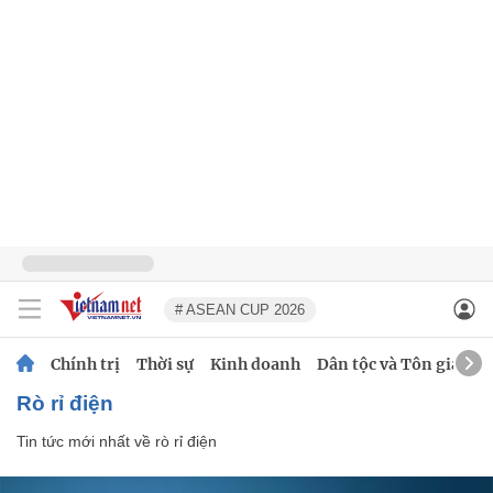
# ASEAN CUP 2026
Chính trị
Thời sự
Kinh doanh
Dân tộc và Tôn giáo
rò rỉ điện
Tin tức mới nhất về
rò rỉ điện