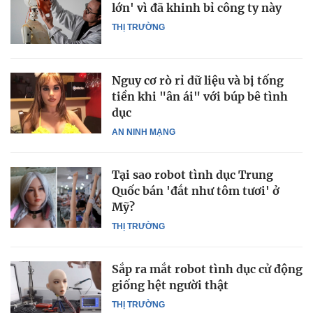
lớn' vì đã khinh bỉ công ty này
THỊ TRƯỜNG
Nguy cơ rò rỉ dữ liệu và bị tống
tiền khi "ân ái" với búp bê tình
dục
AN NINH MẠNG
Tại sao robot tình dục Trung
Quốc bán 'đắt như tôm tươi' ở
Mỹ?
THỊ TRƯỜNG
Sắp ra mắt robot tình dục cử động
giống hệt người thật
THỊ TRƯỜNG