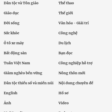
Dân tộc và Tôn giáo
Thể thao
Giáo dục
Thế giới
Đời sống
Văn hóa - Giải trí
Sức khỏe
Công nghệ
Ô tô xe máy
Du lịch
Bất động sản
Bạn đọc
Tuần Việt Nam
Công nghiệp hỗ trợ
Giảm nghèo bền vững
Nông thôn mới
Dân tộc thiểu số và miền núi
Nội dung chuyên đề
English
Hồ sơ
Ảnh
Video