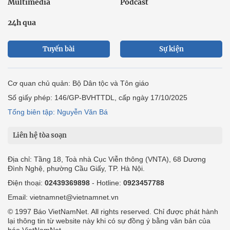
Multimedia
Podcast
24h qua
Tuyến bài
Sự kiện
Cơ quan chủ quản: Bộ Dân tộc và Tôn giáo
Số giấy phép: 146/GP-BVHTTDL, cấp ngày 17/10/2025
Tổng biên tập: Nguyễn Văn Bá
Liên hệ tòa soạn
Địa chỉ: Tầng 18, Toà nhà Cục Viễn thông (VNTA), 68 Dương
Đình Nghệ, phường Cầu Giấy, TP. Hà Nội.
Điện thoại:
02439369898
- Hotline:
0923457788
Email: vietnamnet@vietnamnet.vn
© 1997 Báo VietNamNet. All rights reserved. Chỉ được phát hành
lại thông tin từ website này khi có sự đồng ý bằng văn bản của