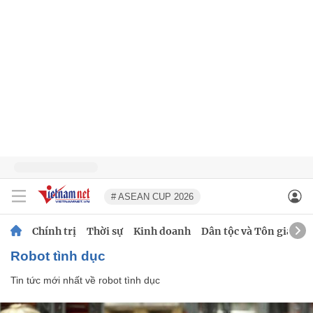
# ASEAN CUP 2026
Chính trị
Thời sự
Kinh doanh
Dân tộc và Tôn giáo
robot tình dục
Tin tức mới nhất về
robot tình dục