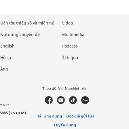
Dân tộc thiểu số và miền núi
Video
Nội dung chuyên đề
Multimedia
English
Podcast
Hồ sơ
24h qua
Ảnh
Theo dõi VietNamNet trên
amNet
5885 (Tp.HCM)
Tải ứng dụng
Độc giả gửi bài
Tuyển dụng