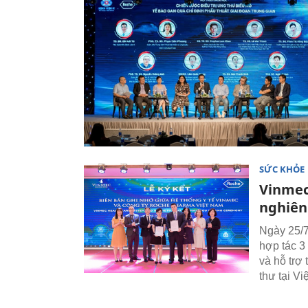
SỨC KHỎE
Vinmec
nghiên
Ngày 25/
hợp tác 3 
và hỗ trợ t
thư tại V