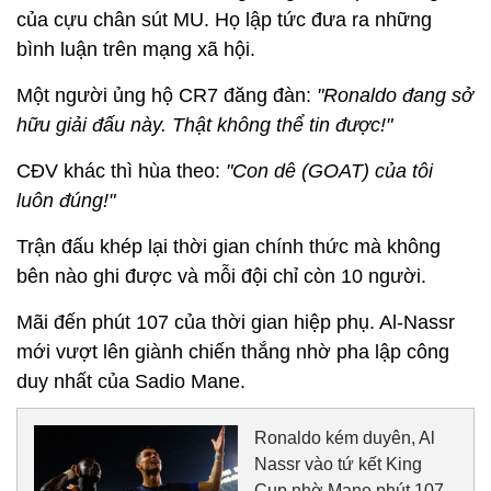
của cựu chân sút MU. Họ lập tức đưa ra những
bình luận trên mạng xã hội.
Một người ủng hộ CR7 đăng đàn:
"Ronaldo đang sở
hữu giải đấu này. Thật không thể tin được!"
CĐV khác thì hùa theo:
"Con dê (GOAT) của tôi
luôn đúng!"
Trận đấu khép lại thời gian chính thức mà không
bên nào ghi được và mỗi đội chỉ còn 10 người.
Mãi đến phút 107 của thời gian hiệp phụ. Al-Nassr
mới vượt lên giành chiến thắng nhờ pha lập công
duy nhất của Sadio Mane.
Ronaldo kém duyên, Al
Nassr vào tứ kết King
Cup nhờ Mane phút 107