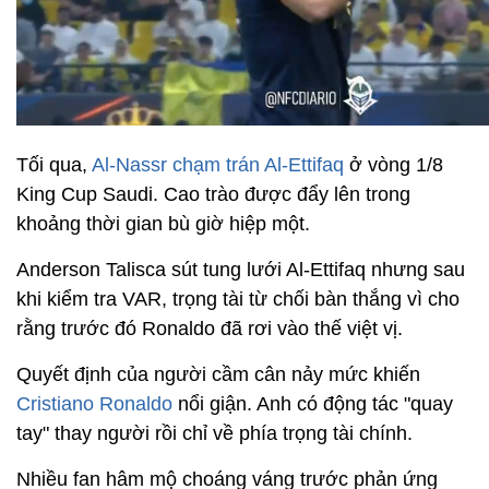
Tối qua,
Al-Nassr chạm trán Al-Ettifaq
ở vòng 1/8
King Cup Saudi. Cao trào được đẩy lên trong
khoảng thời gian bù giờ hiệp một.
Anderson Talisca sút tung lưới Al-Ettifaq nhưng sau
khi kiểm tra VAR, trọng tài từ chối bàn thắng vì cho
rằng trước đó Ronaldo đã rơi vào thế việt vị.
Quyết định của người cầm cân nảy mức khiến
Cristiano Ronaldo
nổi giận. Anh có động tác "quay
tay" thay người rồi chỉ về phía trọng tài chính.
Nhiều fan hâm mộ choáng váng trước phản ứng