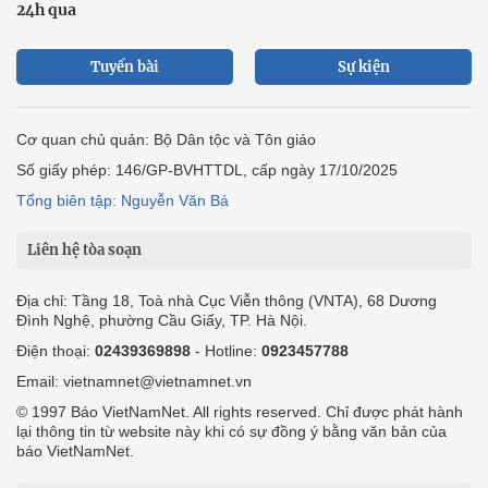
24h qua
Tuyến bài
Sự kiện
Cơ quan chủ quản: Bộ Dân tộc và Tôn giáo
Số giấy phép: 146/GP-BVHTTDL, cấp ngày 17/10/2025
Tổng biên tập: Nguyễn Văn Bá
Liên hệ tòa soạn
Địa chỉ: Tầng 18, Toà nhà Cục Viễn thông (VNTA), 68 Dương
Đình Nghệ, phường Cầu Giấy, TP. Hà Nội.
Điện thoại:
02439369898
- Hotline:
0923457788
Email: vietnamnet@vietnamnet.vn
© 1997 Báo VietNamNet. All rights reserved. Chỉ được phát hành
lại thông tin từ website này khi có sự đồng ý bằng văn bản của
báo VietNamNet.