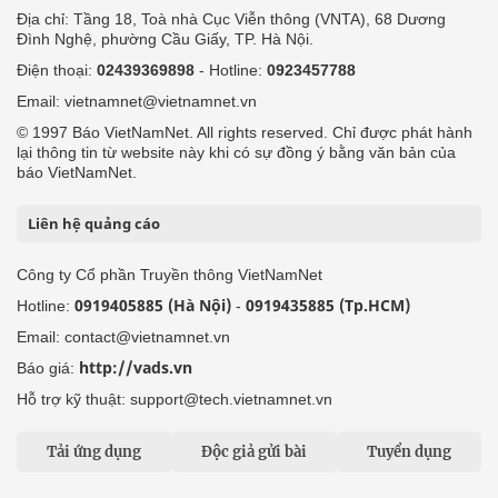
Địa chỉ: Tầng 18, Toà nhà Cục Viễn thông (VNTA), 68 Dương
Đình Nghệ, phường Cầu Giấy, TP. Hà Nội.
Điện thoại:
02439369898
- Hotline:
0923457788
Email: vietnamnet@vietnamnet.vn
© 1997 Báo VietNamNet. All rights reserved. Chỉ được phát hành
lại thông tin từ website này khi có sự đồng ý bằng văn bản của
báo VietNamNet.
Liên hệ quảng cáo
Công ty Cổ phần Truyền thông VietNamNet
0919405885 (Hà Nội)
0919435885 (Tp.HCM)
Hotline:
-
Email: contact@vietnamnet.vn
http://vads.vn
Báo giá:
Hỗ trợ kỹ thuật: support@tech.vietnamnet.vn
Tải ứng dụng
Độc giả gửi bài
Tuyển dụng