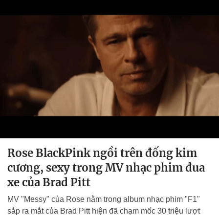
Rose BlackPink ngồi trên đống kim
cương, sexy trong MV nhạc phim đua
xe của Brad Pitt
MV "Messy" của Rose nằm trong album nhạc phim "F1"
sắp ra mắt của Brad Pitt hiện đã chạm mốc 30 triệu lượt