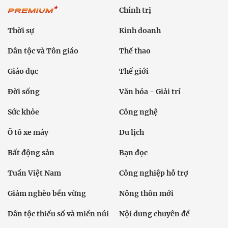
Chính trị
Thời sự
Kinh doanh
Dân tộc và Tôn giáo
Thể thao
Giáo dục
Thế giới
Đời sống
Văn hóa - Giải trí
Sức khỏe
Công nghệ
Ô tô xe máy
Du lịch
Bất động sản
Bạn đọc
Tuần Việt Nam
Công nghiệp hỗ trợ
Giảm nghèo bền vững
Nông thôn mới
Dân tộc thiểu số và miền núi
Nội dung chuyên đề