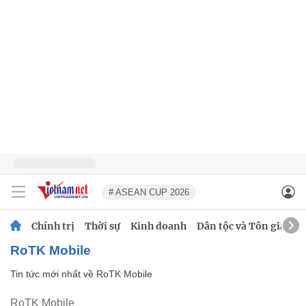
# ASEAN CUP 2026
Chính trị
Thời sự
Kinh doanh
Dân tộc và Tôn giáo
RoTK Mobile
Tin tức mới nhất về
RoTK Mobile
RoTK Mobile