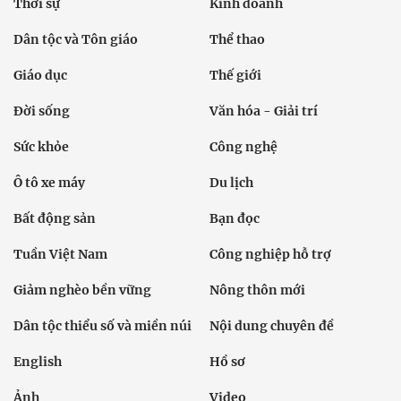
Thời sự
Kinh doanh
Dân tộc và Tôn giáo
Thể thao
Giáo dục
Thế giới
Đời sống
Văn hóa - Giải trí
Sức khỏe
Công nghệ
Ô tô xe máy
Du lịch
Bất động sản
Bạn đọc
Tuần Việt Nam
Công nghiệp hỗ trợ
Giảm nghèo bền vững
Nông thôn mới
Dân tộc thiểu số và miền núi
Nội dung chuyên đề
English
Hồ sơ
Ảnh
Video