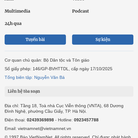
Multimedia
Podcast
24h qua
Tuyến bài
Sự kiện
Cơ quan chủ quản: Bộ Dân tộc và Tôn giáo
Số giấy phép: 146/GP-BVHTTDL, cấp ngày 17/10/2025
Tổng biên tập: Nguyễn Văn Bá
Liên hệ tòa soạn
Địa chỉ: Tầng 18, Toà nhà Cục Viễn thông (VNTA), 68 Dương
Đình Nghệ, phường Cầu Giấy, TP. Hà Nội.
Điện thoại:
02439369898
- Hotline:
0923457788
Email: vietnamnet@vietnamnet.vn
© 1997 Báo VietNamNet. All rights reserved. Chỉ được phát hành