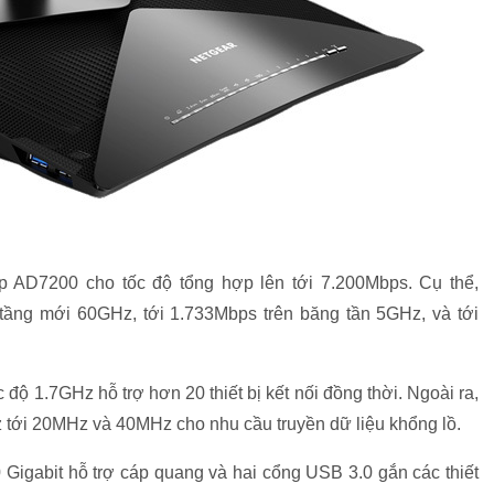
ớp AD7200 cho tốc độ tổng hợp lên tới 7.200Mbps. Cụ thể,
g tầng mới 60GHz, tới 1.733Mbps trên băng tần 5GHz, và tới
c độ 1.7GHz hỗ trợ hơn 20 thiết bị kết nối đồng thời. Ngoài ra,
z tới 20MHz và 40MHz cho nhu cầu truyền dữ liệu khổng lồ.
Gigabit hỗ trợ cáp quang và hai cổng USB 3.0 gắn các thiết