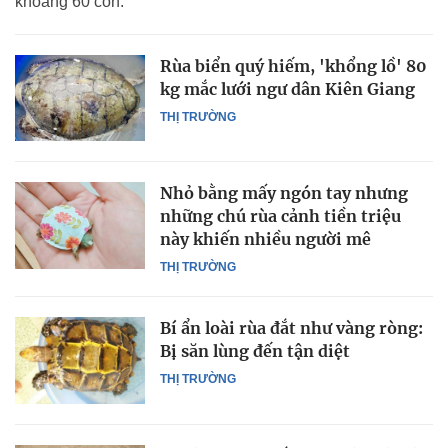
khoảng 60 con.
Rùa biển quý hiếm, 'khổng lồ' 80
kg mắc lưới ngư dân Kiên Giang
THỊ TRƯỜNG
Nhỏ bằng mấy ngón tay nhưng
những chú rùa cảnh tiền triệu
này khiến nhiều người mê
THỊ TRƯỜNG
Bí ẩn loài rùa đắt như vàng ròng:
Bị săn lùng đến tận diệt
THỊ TRƯỜNG