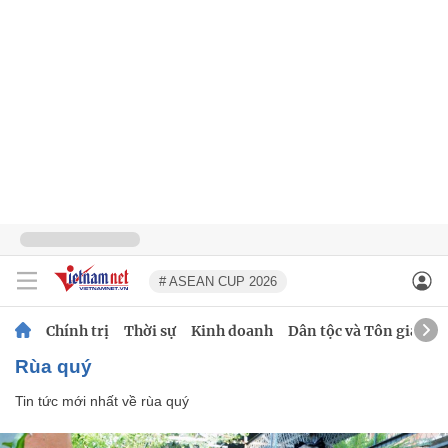
# ASEAN CUP 2026
Chính trị
Thời sự
Kinh doanh
Dân tộc và Tôn giáo
rùa quý
Tin tức mới nhất về
rùa quý