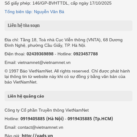
Số giấy phép: 146/GP-BVHTTDL, cấp ngày 17/10/2025
Tổng biên tập: Nguyễn Văn Bá
Liên hệ tòa soạn
Địa chỉ: Tầng 18, Toà nhà Cục Viễn thông (VNTA), 68 Dương
Đình Nghệ, phường Cầu Giấy, TP. Hà Nội.
Điện thoại:
02439369898
- Hotline:
0923457788
Email: vietnamnet@vietnamnet.vn
© 1997 Báo VietNamNet. All rights reserved. Chỉ được phát hành
lại thông tin từ website này khi có sự đồng ý bằng văn bản của
báo VietNamNet.
Liên hệ quảng cáo
Công ty Cổ phần Truyền thông VietNamNet
0919405885 (Hà Nội)
0919435885 (Tp.HCM)
Hotline:
-
Email: contact@vietnamnet.vn
http://vads.vn
Báo giá: