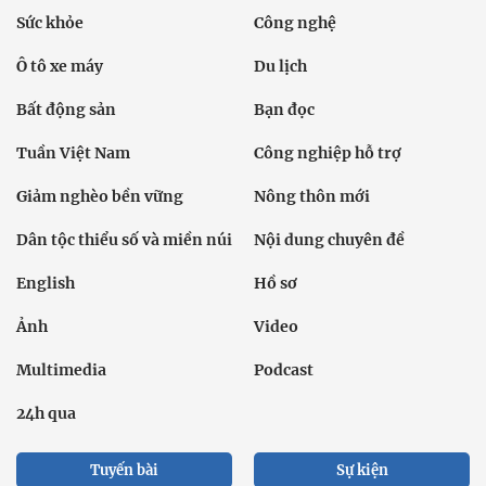
Sức khỏe
Công nghệ
Ô tô xe máy
Du lịch
Bất động sản
Bạn đọc
Tuần Việt Nam
Công nghiệp hỗ trợ
Giảm nghèo bền vững
Nông thôn mới
Dân tộc thiểu số và miền núi
Nội dung chuyên đề
English
Hồ sơ
Ảnh
Video
Multimedia
Podcast
24h qua
Tuyến bài
Sự kiện