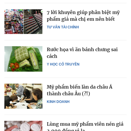
7 lời khuyên giúp phân biệt mỹ
phẩm giả mà chị em nên biết
TƯ VẤN TÀI CHÍNH
Rước họa vì ăn bánh chưng sai
cách
Y HỌC CỔ TRUYỀN
Mỹ phẩm biến làn da châu Á
thành châu Âu (?!)
KINH DOANH
Lùng mua mỹ phẩm viên nén giá
2.000 đồng vì lạ