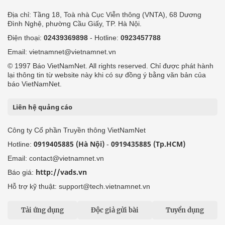
Địa chỉ: Tầng 18, Toà nhà Cục Viễn thông (VNTA), 68 Dương
Đình Nghệ, phường Cầu Giấy, TP. Hà Nội.
Điện thoại:
02439369898
- Hotline:
0923457788
Email: vietnamnet@vietnamnet.vn
© 1997 Báo VietNamNet. All rights reserved. Chỉ được phát hành
lại thông tin từ website này khi có sự đồng ý bằng văn bản của
báo VietNamNet.
Liên hệ quảng cáo
Công ty Cổ phần Truyền thông VietNamNet
0919405885 (Hà Nội)
0919435885 (Tp.HCM)
Hotline:
-
Email: contact@vietnamnet.vn
http://vads.vn
Báo giá:
Hỗ trợ kỹ thuật: support@tech.vietnamnet.vn
Tải ứng dụng
Độc giả gửi bài
Tuyển dụng