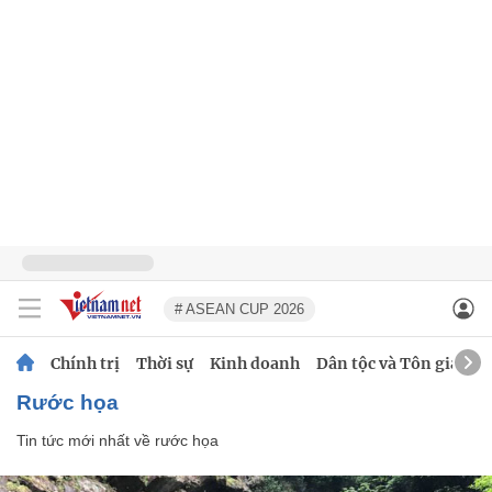
# ASEAN CUP 2026
Chính trị
Thời sự
Kinh doanh
Dân tộc và Tôn giáo
rước họa
Tin tức mới nhất về
rước họa