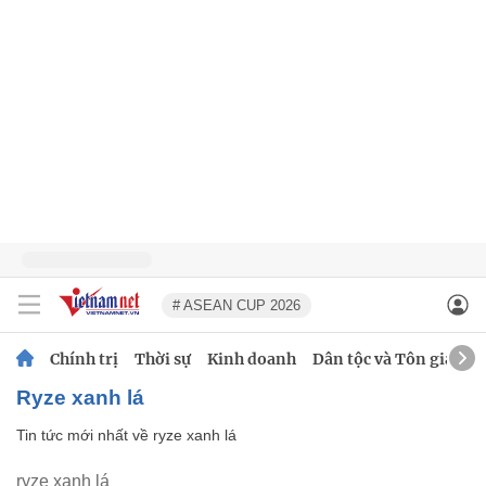
# ASEAN CUP 2026
Chính trị
Thời sự
Kinh doanh
Dân tộc và Tôn giáo
ryze xanh lá
Tin tức mới nhất về
ryze xanh lá
ryze xanh lá