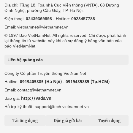
Địa chỉ: Tầng 18, Toà nhà Cục Viễn thông (VNTA), 68 Dương
Đình Nghệ, phường Cầu Giấy, TP. Hà Nội.
Điện thoại:
02439369898
- Hotline:
0923457788
Email: vietnamnet@vietnamnet.vn
© 1997 Báo VietNamNet. All rights reserved. Chỉ được phát hành
lại thông tin từ website này khi có sự đồng ý bằng văn bản của
báo VietNamNet.
Liên hệ quảng cáo
Công ty Cổ phần Truyền thông VietNamNet
0919405885 (Hà Nội)
0919435885 (Tp.HCM)
Hotline:
-
Email: contact@vietnamnet.vn
http://vads.vn
Báo giá:
Hỗ trợ kỹ thuật: support@tech.vietnamnet.vn
Tải ứng dụng
Độc giả gửi bài
Tuyển dụng