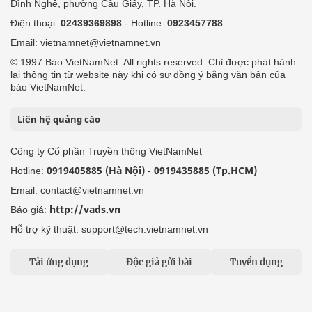
Đình Nghệ, phường Cầu Giấy, TP. Hà Nội.
Điện thoại:
02439369898
- Hotline:
0923457788
Email: vietnamnet@vietnamnet.vn
© 1997 Báo VietNamNet. All rights reserved. Chỉ được phát hành
lại thông tin từ website này khi có sự đồng ý bằng văn bản của
báo VietNamNet.
Liên hệ quảng cáo
Công ty Cổ phần Truyền thông VietNamNet
0919405885 (Hà Nội)
0919435885 (Tp.HCM)
Hotline:
-
Email: contact@vietnamnet.vn
http://vads.vn
Báo giá:
Hỗ trợ kỹ thuật: support@tech.vietnamnet.vn
Tải ứng dụng
Độc giả gửi bài
Tuyển dụng