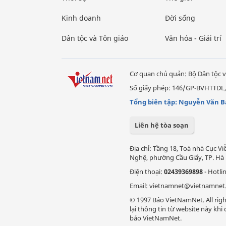
Kinh doanh
Đời sống
Dân tộc và Tôn giáo
Văn hóa - Giải trí
Cơ quan chủ quản: Bộ Dân tộc v
Số giấy phép: 146/GP-BVHTTDL,
Tổng biên tập: Nguyễn Văn B
Liên hệ tòa soạn
Địa chỉ: Tầng 18, Toà nhà Cục 
Nghệ, phường Cầu Giấy, TP. Hà 
Điện thoại:
02439369898
- Hotli
Email: vietnamnet@vietnamnet
© 1997 Báo VietNamNet. All righ
lại thông tin từ website này kh
báo VietNamNet.