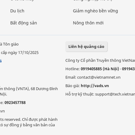
Du lịch
Giảm nghèo bền vững
Bất động sản
Nông thôn mới
à Tôn giáo
Liên hệ quảng cáo
 cấp ngày 17/10/2025
Công ty Cổ phần Truyền thông VietN
á
Hotline:
0919405885 (Hà Nội)
-
091943
Email: contact@vietnamnet.vn
Báo giá:
http://vads.vn
Viễn thông (VNTA), 68 Dương Đình
Nội.
Hỗ trợ kỹ thuật: support@tech.vietna
ne:
0923457788
.vn
ts reserved. Chỉ được phát hành
i có sự đồng ý bằng văn bản của