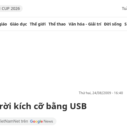
 CUP 2026
Tu
giáo
Giáo dục
Thế giới
Thể thao
Văn hóa - Giải trí
Đời sống
S
thứ hai, 24/08/2009 - 16:40
rời kích cỡ bằng USB