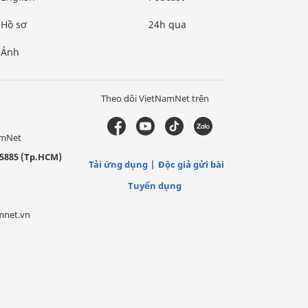
Hồ sơ
24h qua
Ảnh
Theo dõi VietNamNet trên
amNet
5885 (Tp.HCM)
Tải ứng dụng
Độc giả gửi bài
Tuyển dụng
mnet.vn