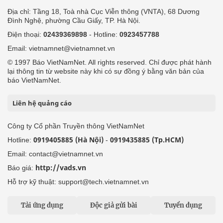
Địa chỉ: Tầng 18, Toà nhà Cục Viễn thông (VNTA), 68 Dương
Đình Nghệ, phường Cầu Giấy, TP. Hà Nội.
Điện thoại:
02439369898
- Hotline:
0923457788
Email: vietnamnet@vietnamnet.vn
© 1997 Báo VietNamNet. All rights reserved. Chỉ được phát hành
lại thông tin từ website này khi có sự đồng ý bằng văn bản của
báo VietNamNet.
Liên hệ quảng cáo
Công ty Cổ phần Truyền thông VietNamNet
0919405885 (Hà Nội)
0919435885 (Tp.HCM)
Hotline:
-
Email: contact@vietnamnet.vn
http://vads.vn
Báo giá:
Hỗ trợ kỹ thuật: support@tech.vietnamnet.vn
Tải ứng dụng
Độc giả gửi bài
Tuyển dụng