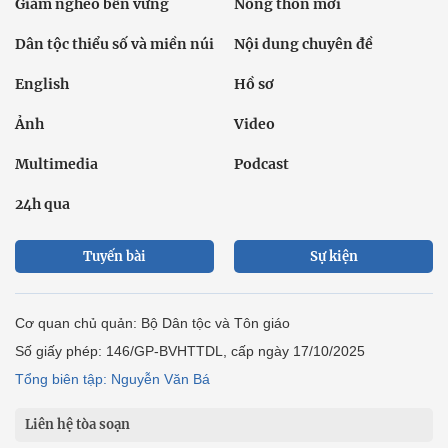
Giảm nghèo bền vững
Nông thôn mới
Dân tộc thiểu số và miền núi
Nội dung chuyên đề
English
Hồ sơ
Ảnh
Video
Multimedia
Podcast
24h qua
Tuyến bài
Sự kiện
Cơ quan chủ quản: Bộ Dân tộc và Tôn giáo
Số giấy phép: 146/GP-BVHTTDL, cấp ngày 17/10/2025
Tổng biên tập: Nguyễn Văn Bá
Liên hệ tòa soạn