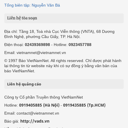
Tổng biên tập: Nguyễn Văn Bá
Liên hệ tòa soạn
Địa chỉ: Tầng 18, Toà nhà Cục Viễn thông (VNTA), 68 Dương
Đình Nghệ, phường Cầu Giấy, TP. Hà Nội.
Điện thoại:
02439369898
- Hotline:
0923457788
Email: vietnamnet@vietnamnet.vn
© 1997 Báo VietNamNet. All rights reserved. Chỉ được phát hành
lại thông tin từ website này khi có sự đồng ý bằng văn bản của
báo VietNamNet.
Liên hệ quảng cáo
Công ty Cổ phần Truyền thông VietNamNet
0919405885 (Hà Nội)
0919435885 (Tp.HCM)
Hotline:
-
Email: contact@vietnamnet.vn
http://vads.vn
Báo giá: