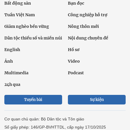
Bất động sản
Bạn đọc
Tuần Việt Nam
Công nghiệp hỗ trợ
Giảm nghèo bền vững
Nông thôn mới
Dân tộc thiểu số và miền núi
Nội dung chuyên đề
English
Hồ sơ
Ảnh
Video
Multimedia
Podcast
24h qua
Tuyến bài
Sự kiện
Cơ quan chủ quản: Bộ Dân tộc và Tôn giáo
Số giấy phép: 146/GP-BVHTTDL, cấp ngày 17/10/2025