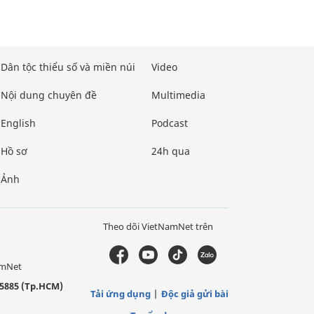
Dân tộc thiểu số và miền núi
Video
Nội dung chuyên đề
Multimedia
English
Podcast
Hồ sơ
24h qua
Ảnh
Theo dõi VietNamNet trên
amNet
5885 (Tp.HCM)
Tải ứng dụng
Độc giả gửi bài