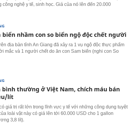
g công nghệ y tế, sinh học. Giá của nó lên đến 20.000
NG
 biển nhầm con so biển ngộ độc chết người
trên địa bàn tỉnh An Giang đã xảy ra 1 vụ ngộ độc thực phẩm
ời mắc và 1 người chết do ăn con Sam biển (nghi con So
NG
n bình thường ở Việt Nam, chích máu bán
ệu/lít
 giá trị rất lớn trong lĩnh vực y tế với những công dụng tuyệt
của loài vật này có giá lên tới 60.000 USD cho 1 gallon
ng 3,8 lít).