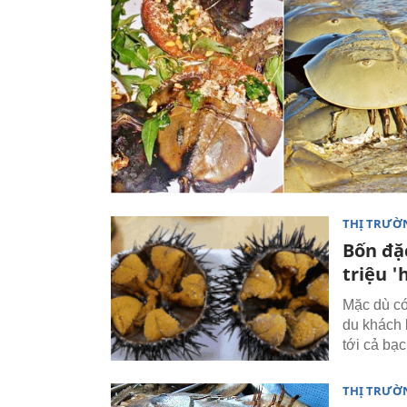
THỊ TRƯỜ
Bốn đặc
triệu '
Mặc dù có
du khách 
tới cả bạ
THỊ TRƯỜ