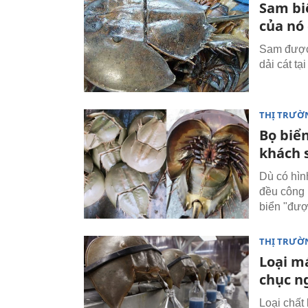
Sam bi
của nó
Sam được 
dải cát tạ
THỊ TRƯỜ
Bọ biển
khách 
Dù có hình
đều công 
biển "đượ
THỊ TRƯỜ
Loại m
chục n
Loại chất