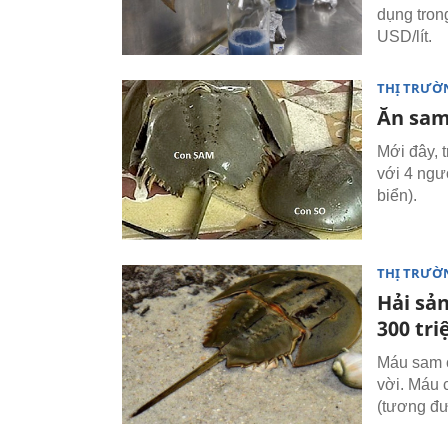
dụng tron
USD/lít.
THỊ TRƯỜ
Ăn sam
Mới đây, 
với 4 ngư
biển).
THỊ TRƯỜ
Hải sả
300 tri
Máu sam có
vời. Máu 
(tương đươ