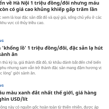
ển về Hà Nội 1 triệu đồng/đôi nhưng máu
 còn có giá cao khủng khiếp gấp trăm lần
xem là loại đặc sản đắt đỏ và quý giá, sống chủ yếu ở các
i khu vực có thủy triều cao.
NG
 'khổng lồ' 1 triệu đồng/đôi, đặc sản lạ hút
sành ăn
 thù kỳ lạ, giá thành đắt đỏ, từ khâu đánh bắt đến chế biến
phu nhưng sam vẫn trở thành đặc sản mang đậm hương vị
c lòng" giới sành ăn.
NG
áu màu xanh đắt nhất thế giới, giá hàng
ghìn USD/lít
 lỏng này có nguồn gốc hoàn toàn từ thiên nhiên, được áp