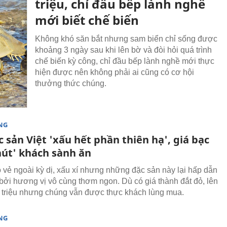
triệu, chỉ đầu bếp lành nghề
mới biết chế biến
Không khó săn bắt nhưng sam biển chỉ sống được
khoảng 3 ngày sau khi lên bờ và đòi hỏi quá trình
chế biến kỳ công, chỉ đầu bếp lành nghề mới thực
hiện được nên không phải ai cũng có cơ hội
thưởng thức chúng.
NG
 sản Việt 'xấu hết phần thiên hạ', giá bạc
hút' khách sành ăn
 vẻ ngoài kỳ dị, xấu xí nhưng những đặc sản này lại hấp dẫn
bởi hương vị vô cùng thơm ngon. Dù có giá thành đắt đỏ, lên
c triệu nhưng chúng vẫn được thực khách lùng mua.
NG