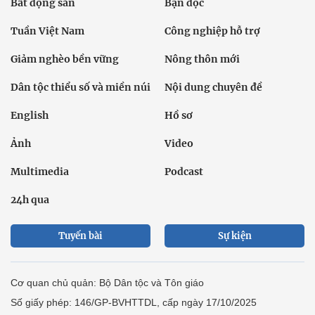
Bất động sản
Bạn đọc
Tuần Việt Nam
Công nghiệp hỗ trợ
Giảm nghèo bền vững
Nông thôn mới
Dân tộc thiểu số và miền núi
Nội dung chuyên đề
English
Hồ sơ
Ảnh
Video
Multimedia
Podcast
24h qua
Tuyến bài
Sự kiện
Cơ quan chủ quản: Bộ Dân tộc và Tôn giáo
Số giấy phép: 146/GP-BVHTTDL, cấp ngày 17/10/2025