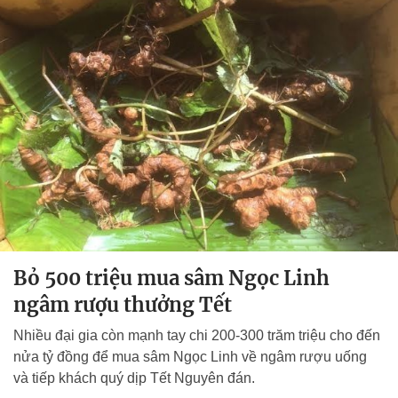
Bỏ 500 triệu mua sâm Ngọc Linh
ngâm rượu thưởng Tết
Nhiều đại gia còn mạnh tay chi 200-300 trăm triệu cho đến
nửa tỷ đồng để mua sâm Ngọc Linh về ngâm rượu uống
và tiếp khách quý dịp Tết Nguyên đán.