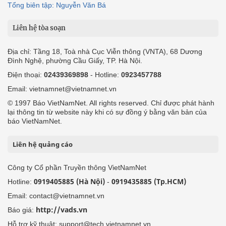
Tổng biên tập: Nguyễn Văn Bá
Liên hệ tòa soạn
Địa chỉ: Tầng 18, Toà nhà Cục Viễn thông (VNTA), 68 Dương
Đình Nghệ, phường Cầu Giấy, TP. Hà Nội.
Điện thoại:
02439369898
- Hotline:
0923457788
Email: vietnamnet@vietnamnet.vn
© 1997 Báo VietNamNet. All rights reserved. Chỉ được phát hành
lại thông tin từ website này khi có sự đồng ý bằng văn bản của
báo VietNamNet.
Liên hệ quảng cáo
Công ty Cổ phần Truyền thông VietNamNet
0919405885 (Hà Nội)
0919435885 (Tp.HCM)
Hotline:
-
Email: contact@vietnamnet.vn
http://vads.vn
Báo giá:
Hỗ trợ kỹ thuật: support@tech.vietnamnet.vn