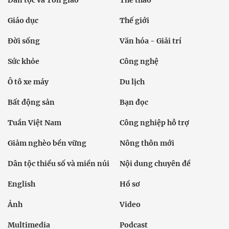
Dân tộc và Tôn giáo
Thể thao
Giáo dục
Thế giới
Đời sống
Văn hóa - Giải trí
Sức khỏe
Công nghệ
Ô tô xe máy
Du lịch
Bất động sản
Bạn đọc
Tuần Việt Nam
Công nghiệp hỗ trợ
Giảm nghèo bền vững
Nông thôn mới
Dân tộc thiểu số và miền núi
Nội dung chuyên đề
English
Hồ sơ
Ảnh
Video
Multimedia
Podcast