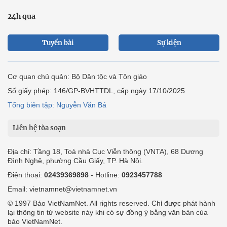
24h qua
Tuyến bài
Sự kiện
Cơ quan chủ quản: Bộ Dân tộc và Tôn giáo
Số giấy phép: 146/GP-BVHTTDL, cấp ngày 17/10/2025
Tổng biên tập: Nguyễn Văn Bá
Liên hệ tòa soạn
Địa chỉ: Tầng 18, Toà nhà Cục Viễn thông (VNTA), 68 Dương
Đình Nghệ, phường Cầu Giấy, TP. Hà Nội.
Điện thoại:
02439369898
- Hotline:
0923457788
Email: vietnamnet@vietnamnet.vn
© 1997 Báo VietNamNet. All rights reserved. Chỉ được phát hành
lại thông tin từ website này khi có sự đồng ý bằng văn bản của
báo VietNamNet.