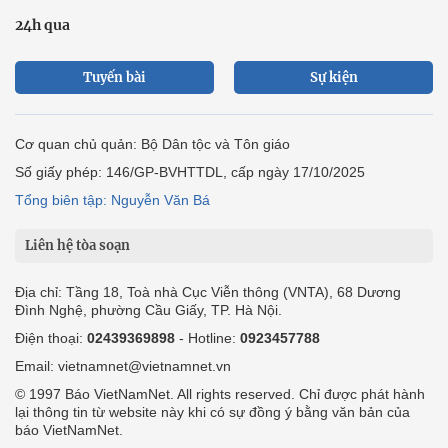
24h qua
Tuyến bài
Sự kiện
Cơ quan chủ quản: Bộ Dân tộc và Tôn giáo
Số giấy phép: 146/GP-BVHTTDL, cấp ngày 17/10/2025
Tổng biên tập: Nguyễn Văn Bá
Liên hệ tòa soạn
Địa chỉ: Tầng 18, Toà nhà Cục Viễn thông (VNTA), 68 Dương
Đình Nghệ, phường Cầu Giấy, TP. Hà Nội.
Điện thoại:
02439369898
- Hotline:
0923457788
Email: vietnamnet@vietnamnet.vn
© 1997 Báo VietNamNet. All rights reserved. Chỉ được phát hành
lại thông tin từ website này khi có sự đồng ý bằng văn bản của
báo VietNamNet.