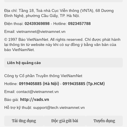
Địa chỉ: Tầng 18, Toà nhà Cục Viễn thông (VNTA), 68 Dương
Đình Nghệ, phường Cầu Giấy, TP. Hà Nội.
Điện thoại:
02439369898
- Hotline:
0923457788
Email: vietnamnet@vietnamnet.vn
© 1997 Báo VietNamNet. All rights reserved. Chỉ được phát hành
lại thông tin từ website này khi có sự đồng ý bằng văn bản của
báo VietNamNet.
Liên hệ quảng cáo
Công ty Cổ phần Truyền thông VietNamNet
0919405885 (Hà Nội)
0919435885 (Tp.HCM)
Hotline:
-
Email: contact@vietnamnet.vn
http://vads.vn
Báo giá:
Hỗ trợ kỹ thuật: support@tech.vietnamnet.vn
Tải ứng dụng
Độc giả gửi bài
Tuyển dụng