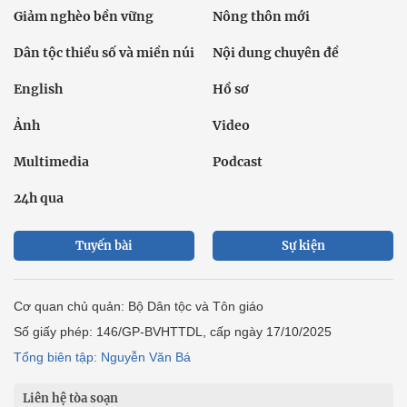
Giảm nghèo bền vững
Nông thôn mới
Dân tộc thiểu số và miền núi
Nội dung chuyên đề
English
Hồ sơ
Ảnh
Video
Multimedia
Podcast
24h qua
Tuyến bài
Sự kiện
Cơ quan chủ quản: Bộ Dân tộc và Tôn giáo
Số giấy phép: 146/GP-BVHTTDL, cấp ngày 17/10/2025
Tổng biên tập: Nguyễn Văn Bá
Liên hệ tòa soạn