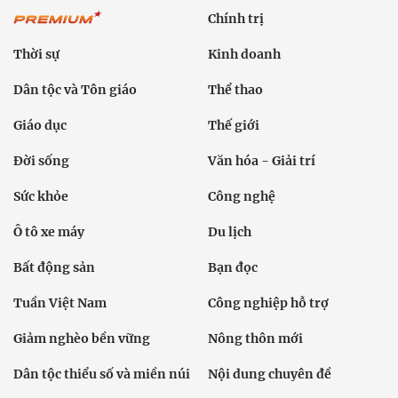
Chính trị
Thời sự
Kinh doanh
Dân tộc và Tôn giáo
Thể thao
Giáo dục
Thế giới
Đời sống
Văn hóa - Giải trí
Sức khỏe
Công nghệ
Ô tô xe máy
Du lịch
Bất động sản
Bạn đọc
Tuần Việt Nam
Công nghiệp hỗ trợ
Giảm nghèo bền vững
Nông thôn mới
Dân tộc thiểu số và miền núi
Nội dung chuyên đề