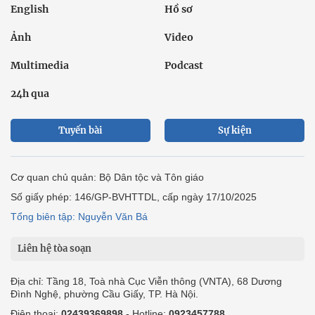
English
Hồ sơ
Ảnh
Video
Multimedia
Podcast
24h qua
Tuyến bài
Sự kiện
Cơ quan chủ quản: Bộ Dân tộc và Tôn giáo
Số giấy phép: 146/GP-BVHTTDL, cấp ngày 17/10/2025
Tổng biên tập: Nguyễn Văn Bá
Liên hệ tòa soạn
Địa chỉ: Tầng 18, Toà nhà Cục Viễn thông (VNTA), 68 Dương
Đình Nghệ, phường Cầu Giấy, TP. Hà Nội.
Điện thoại:
02439369898
- Hotline:
0923457788