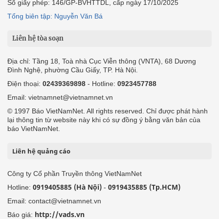
Số giấy phép: 146/GP-BVHTTDL, cấp ngày 17/10/2025
Tổng biên tập: Nguyễn Văn Bá
Liên hệ tòa soạn
Địa chỉ: Tầng 18, Toà nhà Cục Viễn thông (VNTA), 68 Dương
Đình Nghệ, phường Cầu Giấy, TP. Hà Nội.
Điện thoại:
02439369898
- Hotline:
0923457788
Email: vietnamnet@vietnamnet.vn
© 1997 Báo VietNamNet. All rights reserved. Chỉ được phát hành
lại thông tin từ website này khi có sự đồng ý bằng văn bản của
báo VietNamNet.
Liên hệ quảng cáo
Công ty Cổ phần Truyền thông VietNamNet
0919405885 (Hà Nội)
0919435885 (Tp.HCM)
Hotline:
-
Email: contact@vietnamnet.vn
http://vads.vn
Báo giá: