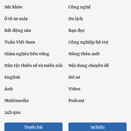
Sức khỏe
Công nghệ
Ô tô xe máy
Du lịch
Bất động sản
Bạn đọc
Tuần Việt Nam
Công nghiệp hỗ trợ
Giảm nghèo bền vững
Nông thôn mới
Dân tộc thiểu số và miền núi
Nội dung chuyên đề
English
Hồ sơ
Ảnh
Video
Multimedia
Podcast
24h qua
Tuyến bài
Sự kiện