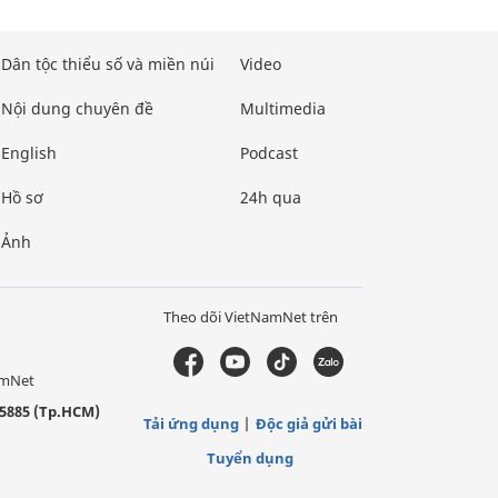
Dân tộc thiểu số và miền núi
Video
Nội dung chuyên đề
Multimedia
English
Podcast
Hồ sơ
24h qua
Ảnh
Theo dõi VietNamNet trên
amNet
5885 (Tp.HCM)
Tải ứng dụng
Độc giả gửi bài
Tuyển dụng