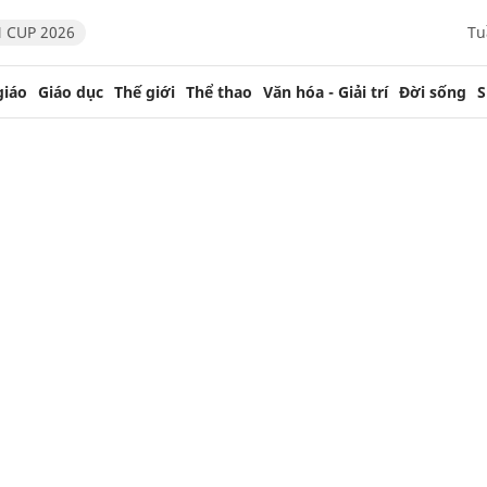
 CUP 2026
Tu
giáo
Giáo dục
Thế giới
Thể thao
Văn hóa - Giải trí
Đời sống
S