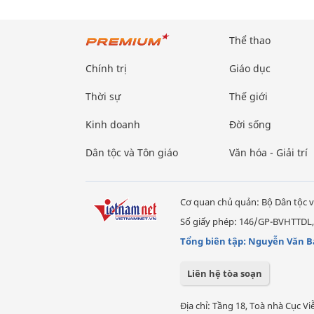
Thể thao
Chính trị
Giáo dục
Thời sự
Thế giới
Kinh doanh
Đời sống
Dân tộc và Tôn giáo
Văn hóa - Giải trí
Cơ quan chủ quản: Bộ Dân tộc v
Số giấy phép: 146/GP-BVHTTDL,
Tổng biên tập: Nguyễn Văn B
Liên hệ tòa soạn
Địa chỉ: Tầng 18, Toà nhà Cục 