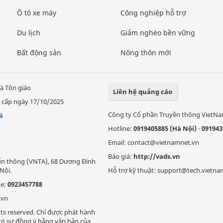
Ô tô xe máy
Công nghiệp hỗ trợ
Du lịch
Giảm nghèo bền vững
Bất động sản
Nông thôn mới
à Tôn giáo
Liên hệ quảng cáo
 cấp ngày 17/10/2025
Công ty Cổ phần Truyền thông VietN
á
Hotline:
0919405885 (Hà Nội)
-
091943
Email: contact@vietnamnet.vn
Báo giá:
http://vads.vn
Viễn thông (VNTA), 68 Dương Đình
Nội.
Hỗ trợ kỹ thuật: support@tech.vietna
ne:
0923457788
.vn
ts reserved. Chỉ được phát hành
i có sự đồng ý bằng văn bản của