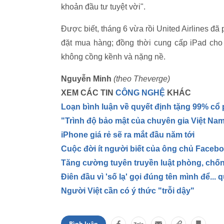
khoản đầu tư tuyệt vời".
Được biết, tháng 6 vừa rồi United Airlines đã
đặt mua hàng; đồng thời cung cấp iPad cho
không cồng kềnh và nặng nề.
Nguyễn Minh
(theo Theverge)
XEM CÁC TIN
CÔNG NGHỆ
KHÁC
Loạn bình luận về quyết định tặng 99% c
"Trình độ bảo mật của chuyên gia Việt Nam
iPhone giá rẻ sẽ ra mắt đầu năm tới
Cuộc đời ít người biết của ông chủ Faceb
Tăng cường tuyên truyền luật phòng, chống
Điên đầu vì 'số lạ' gọi đúng tên mình để...
Người Việt cần có ý thức "trỗi dậy"
Bình luận