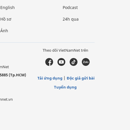
English
Podcast
Hồ sơ
24h qua
Ảnh
Theo dõi VietNamNet trên
amNet
5885 (Tp.HCM)
Tải ứng dụng
Độc giả gửi bài
Tuyển dụng
mnet.vn