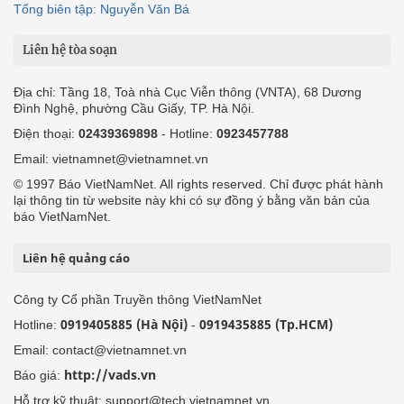
Tổng biên tập: Nguyễn Văn Bá
Liên hệ tòa soạn
Địa chỉ: Tầng 18, Toà nhà Cục Viễn thông (VNTA), 68 Dương
Đình Nghệ, phường Cầu Giấy, TP. Hà Nội.
Điện thoại:
02439369898
- Hotline:
0923457788
Email: vietnamnet@vietnamnet.vn
© 1997 Báo VietNamNet. All rights reserved. Chỉ được phát hành
lại thông tin từ website này khi có sự đồng ý bằng văn bản của
báo VietNamNet.
Liên hệ quảng cáo
Công ty Cổ phần Truyền thông VietNamNet
0919405885 (Hà Nội)
0919435885 (Tp.HCM)
Hotline:
-
Email: contact@vietnamnet.vn
http://vads.vn
Báo giá:
Hỗ trợ kỹ thuật: support@tech.vietnamnet.vn