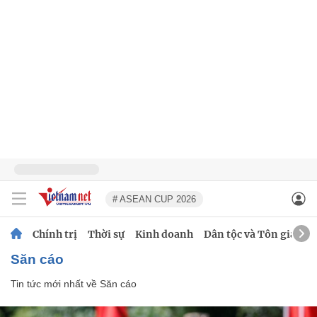
# ASEAN CUP 2026
Chính trị
Thời sự
Kinh doanh
Dân tộc và Tôn giáo
Săn cáo
Tin tức mới nhất về
Săn cáo