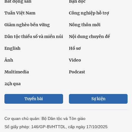
Bất động sản
Bạn đọc
Tuần Việt Nam
Công nghiệp hỗ trợ
Giảm nghèo bền vững
Nông thôn mới
Dân tộc thiểu số và miền núi
Nội dung chuyên đề
English
Hồ sơ
Ảnh
Video
Multimedia
Podcast
24h qua
Tuyến bài
Sự kiện
Cơ quan chủ quản: Bộ Dân tộc và Tôn giáo
Số giấy phép: 146/GP-BVHTTDL, cấp ngày 17/10/2025