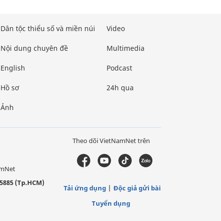
Dân tộc thiểu số và miền núi
Video
Nội dung chuyên đề
Multimedia
English
Podcast
Hồ sơ
24h qua
Ảnh
Theo dõi VietNamNet trên
amNet
5885 (Tp.HCM)
Tải ứng dụng
Độc giả gửi bài
Tuyển dụng