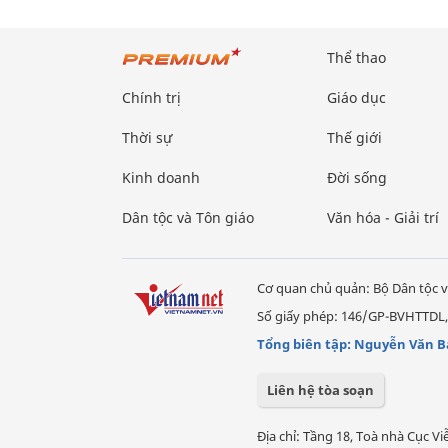
Thể thao
Chính trị
Giáo dục
Thời sự
Thế giới
Kinh doanh
Đời sống
Dân tộc và Tôn giáo
Văn hóa - Giải trí
Cơ quan chủ quản: Bộ Dân tộc v
Số giấy phép: 146/GP-BVHTTDL,
Tổng biên tập: Nguyễn Văn B
Liên hệ tòa soạn
Địa chỉ: Tầng 18, Toà nhà Cục 