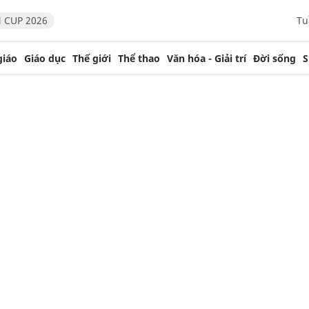
 CUP 2026
Tu
giáo
Giáo dục
Thế giới
Thể thao
Văn hóa - Giải trí
Đời sống
S